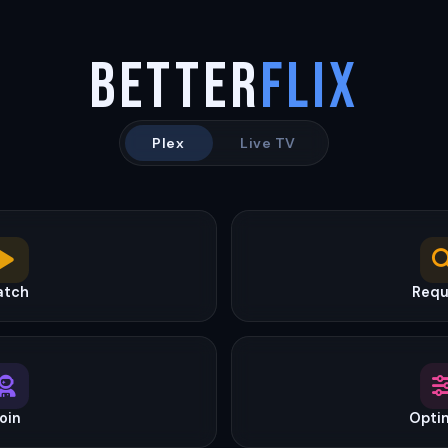
Better
Flix
Plex
Live TV
atch
Requ
oin
Opti