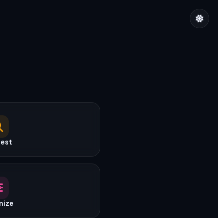
est
mize